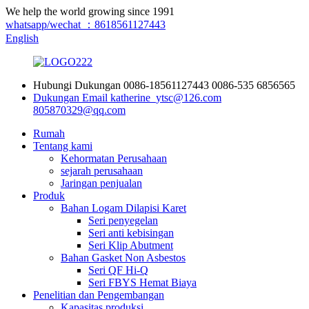
We help the world growing since 1991
whatsapp/wechat ：8618561127443
English
Hubungi Dukungan
0086-18561127443
0086-535 6856565
Dukungan Email
katherine_ytsc@126.com
805870329@qq.com
Rumah
Tentang kami
Kehormatan Perusahaan
sejarah perusahaan
Jaringan penjualan
Produk
Bahan Logam Dilapisi Karet
Seri penyegelan
Seri anti kebisingan
Seri Klip Abutment
Bahan Gasket Non Asbestos
Seri QF Hi-Q
Seri FBYS Hemat Biaya
Penelitian dan Pengembangan
Kapasitas produksi