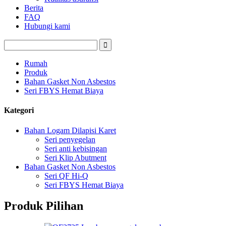
Berita
FAQ
Hubungi kami
Rumah
Produk
Bahan Gasket Non Asbestos
Seri FBYS Hemat Biaya
Kategori
Bahan Logam Dilapisi Karet
Seri penyegelan
Seri anti kebisingan
Seri Klip Abutment
Bahan Gasket Non Asbestos
Seri QF Hi-Q
Seri FBYS Hemat Biaya
Produk Pilihan