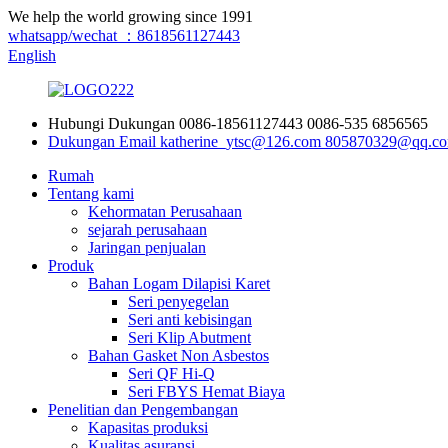
We help the world growing since 1991
whatsapp/wechat ：8618561127443
English
Hubungi Dukungan
0086-18561127443
0086-535 6856565
Dukungan Email
katherine_ytsc@126.com
805870329@qq.c
Rumah
Tentang kami
Kehormatan Perusahaan
sejarah perusahaan
Jaringan penjualan
Produk
Bahan Logam Dilapisi Karet
Seri penyegelan
Seri anti kebisingan
Seri Klip Abutment
Bahan Gasket Non Asbestos
Seri QF Hi-Q
Seri FBYS Hemat Biaya
Penelitian dan Pengembangan
Kapasitas produksi
Kualitas asuransi