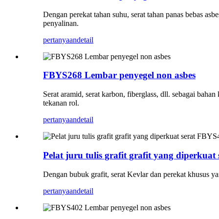
Dengan perekat tahan suhu, serat tahan panas bebas asb
penyalinan.
pertanyaan
detail
FBYS268 Lembar penyegel non asbes
Serat aramid, serat karbon, fiberglass, dll. sebagai ba
tekanan rol.
pertanyaan
detail
Pelat juru tulis grafit grafit yang diperkua
Dengan bubuk grafit, serat Kevlar dan perekat khusus y
pertanyaan
detail